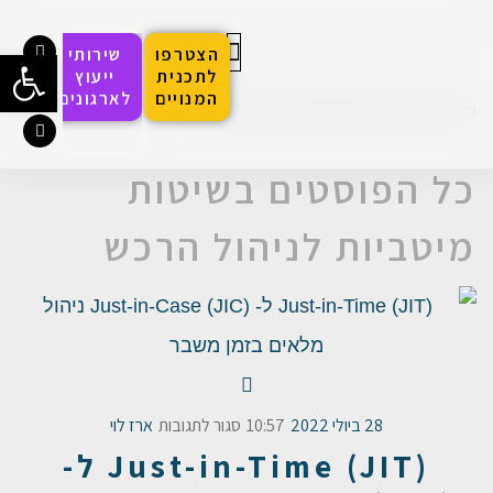
הצטרפו
שירותי
פתח סרגל
לתכנית
ייעוץ
המנויים
לארגונים
הפסגה לחדשנות בעולמות הרכש
סדנאות והכשרות
האקדמיה הדיגיטלית
ראשי
»
מאמרים
»
שיטות מיטביות לניהול הרכש
כל הפוסטים ב
שיטות
מיטביות לניהול הרכש
28 ביולי 2022
10:57
סגור לתגובות
ארז לוי
Just-in-Time (JIT) ל-