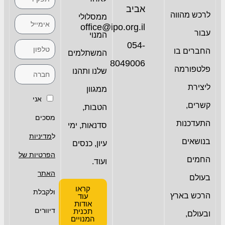
אביב
לרכש מהווה
ממסלולי
office@ipo.org.il
עבור
המנוי
054-
החברים בו
המשתלמים
8049006
פלטפורמה
שלנו ותהנו
ליצירת
ממגוון
אני
קשרים,
הטבות,
מסכים
התעדכנות
סדנאות, ימי
ל
מדיניות
בנושאים
עיון, כנסים
הפרטיות של
החמים
ועוד.
האתר
בעולם
קראו
ולקבלת
הרכש בארץ
עוד
אודות
דיוורים
תכנית
ובעולם,
המנויים