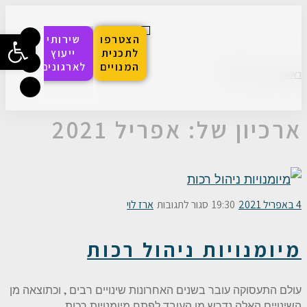
פתח סרגל
הצטרפו
שירותי
לתכנית
ייעוץ
הפסגה לחדשנות בעולמות הרכש
סדנאות והכשרות
האקדמיה הדיגיטלית
המנויים
לארגונים
ראשי
»
2021
»
אפריל
ארכיון של:
אפריל 2021
4 באפריל 2021
19:30
סגור לתגובות
ארז לוי
מיומנויות ניהול רכות
עולם התעסוקה עובר בשנים האחרונות שינויים רבים , וכתוצאה מן
השינויים האלה נדרש מן העובד לפתח מיומנויות רכות