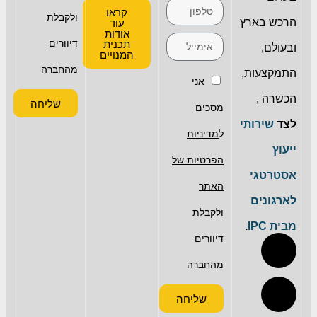
קראו
ולקבלת
הרכש בארץ
עוד
אודות
דיוורים
תכנית
ובעולם,
המנויים
מהחברה
התמקצעות,
אני
הכשרה ,
שליחה
מסכים
לצד
שירותי
ל
מדיניות
ייעוץ
הפרטיות של
אסטרטגי
האתר
לארגונים
ולקבלת
מבית IPC
.
דיוורים
מהחברה
שליחה