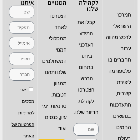
לקהילה
המנויים
איתנו
שלנו
המרכז
הצטרפו
קבלו את
הישראלי
לאחד
המידע
לרכש מהווה
ממסלולי
העדכני
עבור
המנוי
ביותר
החברים בו
המשתלמים
בתחום
פלטפורמה
שלנו ותהנו
הרכש,
ליצירת
ממגוון
הצטרפו
אני
קשרים,
הטבות,
לקהילת
מסכים
התעדכנות
סדנאות, ימי
הדיוור שלנו.
ל
מדיניות
בנושאים
עיון, כנסים
הפרטיות של
החמים
ועוד.
האתר
בעולם