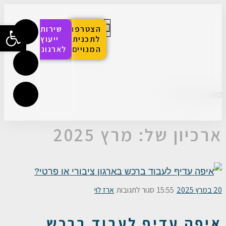
פתח סרגל
הצטרפו
שירותי
לתכנית
ייעוץ
המנויים
לארגונים
הפסגה לחדשנות בעולמות הרכש
סדנאות והכשרות
האקדמיה הדיגיטלית
ראשי
»
2025
»
מרץ
ארכיון של:
מרץ 2025
20 במרץ 2025
15:55
סגור לתגובות
ארז לוי
איפה עדיף לעבוד ברכש