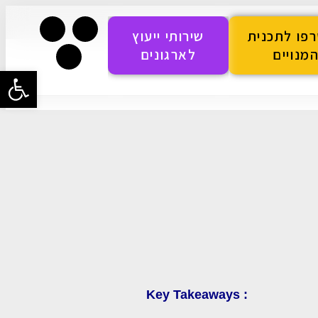
פו לתכנית
שירותי ייעוץ
מנויים
לארגונים
פתח סרגל
Key Takeaways :