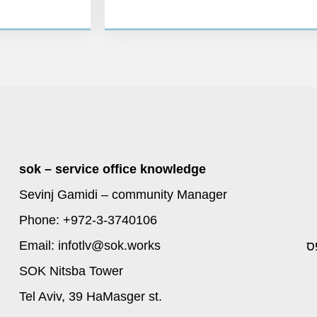
sok – service office knowledge
Sevinj Gamidi – community Manager
Phone: +972-3-3740106
Email: infotlv@sok.works
ס
SOK Nitsba Tower
Tel Aviv, 39 HaMasger st.