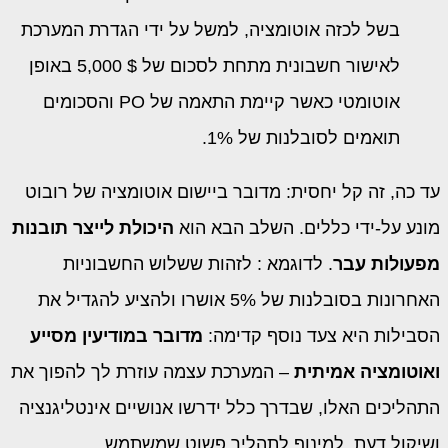
בשל לכזה אוטומציה, למשל על ידי הגדרת המערכת
לאישור חשבונית מתחת לסכום של $ 5,000 באופן
אוטומטי כאשר קיימת התאמה של PO והסכומים
תואמים לסובלנות של 1%.
עד כה, זה קל יחסית: מדובר ביישום אוטומציה של רובוט
מונע על-ידי כללים. השלב הבא הוא
היכולת לייצר תובנות
מפעולות עבר
. לדוגמא : לזהות ששלוש החשבוניות
האחרונות בסובלנות של 5% אושרו ולהציע להגדיל את
הסבילות היא צעד נוסף קדימה:
מדובר במודיעין מסייע
ואוטומציה אמיתית
– המערכת עצמה עוזרת לך להפוך את
התהליכים האלו, שבדרך כלל ידרשו אנושיים אינטליגנציה
ושיקול דעת, למינוף לתהליך פשוט שמשתמש