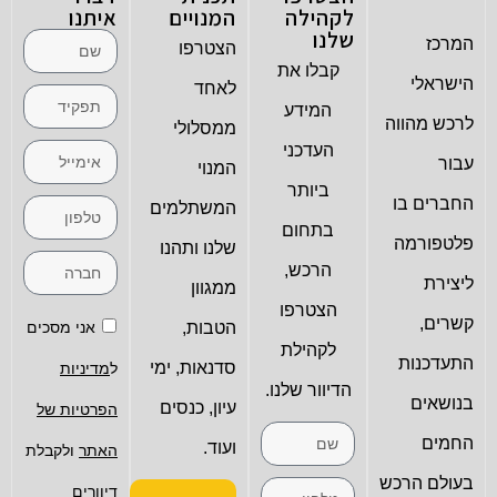
לקהילה
המנויים
איתנו
שלנו
המרכז
הצטרפו
קבלו את
הישראלי
לאחד
המידע
לרכש מהווה
ממסלולי
העדכני
עבור
המנוי
ביותר
החברים בו
המשתלמים
בתחום
פלטפורמה
שלנו ותהנו
הרכש,
ליצירת
ממגוון
הצטרפו
קשרים,
הטבות,
אני מסכים
לקהילת
התעדכנות
סדנאות, ימי
ל
מדיניות
הדיוור שלנו.
בנושאים
עיון, כנסים
הפרטיות של
החמים
ועוד.
האתר
ולקבלת
בעולם הרכש
דיוורים