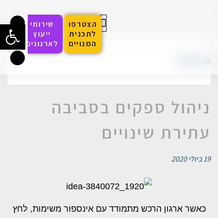
הצטרפו
שירותי
פתח סרגל
לתכנית
ייעוץ
המנויים
לארגונים
הפסגה לחדשנות בעולמות הרכש
סדנאות והכשרות
האקדמיה הדיגיטלית
מאמרים
ניהול ספקים בסביבה
עתירת שינויים
19 ביולי 2020
כאשר ארגון הרכש מתמודד עם אינספור משימות, לחץ