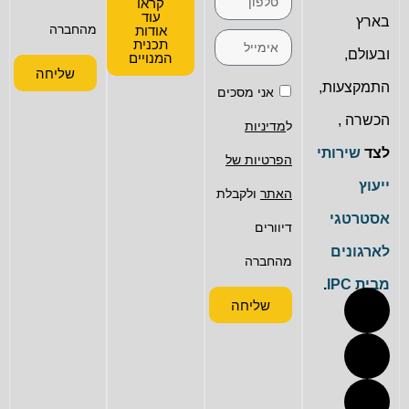
קראו
עוד
בארץ
מהחברה
אודות
תכנית
ובעולם,
המנויים
שליחה
התמקצעות,
אני מסכים
הכשרה ,
ל
מדיניות
לצד
שירותי
הפרטיות של
ייעוץ
האתר
ולקבלת
אסטרטגי
דיוורים
לארגונים
מהחברה
מבית IPC
.
שליחה