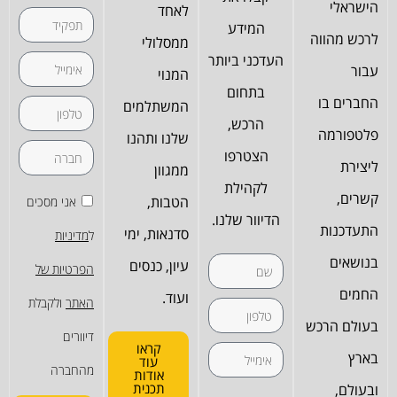
הישראלי
לאחד
המידע
לרכש מהווה
ממסלולי
העדכני ביותר
עבור
המנוי
בתחום
החברים בו
המשתלמים
הרכש,
פלטפורמה
שלנו ותהנו
הצטרפו
ליצירת
ממגוון
לקהילת
קשרים,
הטבות,
אני מסכים
הדיוור שלנו.
התעדכנות
סדנאות, ימי
ל
מדיניות
בנושאים
עיון, כנסים
הפרטיות של
החמים
ועוד.
האתר
ולקבלת
בעולם הרכש
דיוורים
קראו
בארץ
עוד
מהחברה
אודות
תכנית
ובעולם,