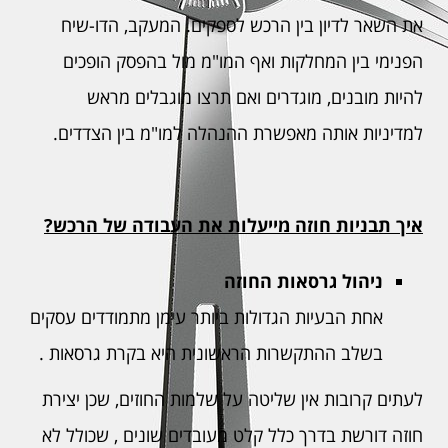
את השאר לדיון בין הרכש לספקים. המעקב, הדו-שיח
הפנימי בין המחלקות ואף המו"מ מול בהפסק הופכים
להיות מובנים, מוגדרים ואם תרצו מוגבלים מראש
למדיניות אותה מאפשרת ההנהלה למו"מ בין הצדדים.
איך תבניות חוזה מייעלות את העבודה של הרכש?
ניהול גרסאות החוזה
אחת הבעיות הגדולות ביותר עימן מתמודדים עסקים
בשלב ההתקשרות הראשונית היא בקרת גרסאות .
לעתים קרובות אין שליטה על שלמות החוזים, שכן יצירת
חוזה דורשת בדרך כלל קלט מעובדים שונים , שכולל לא