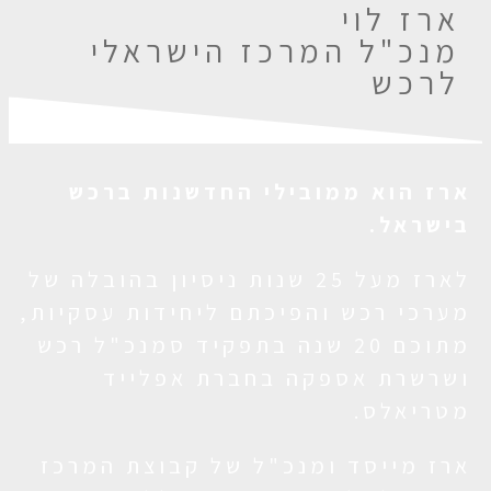
ארז לוי
מנכ"ל המרכז הישראלי
לרכש
ארז הוא ממובילי החדשנות ברכש
בישראל.
לארז מעל 25 שנות ניסיון בהובלה של
מערכי רכש והפיכתם ליחידות עסקיות,
מתוכם 20 שנה בתפקיד סמנכ"ל רכש
ושרשרת אספקה בחברת אפלייד
מטריאלס.
ארז מייסד ומנכ"ל של קבוצת המרכז