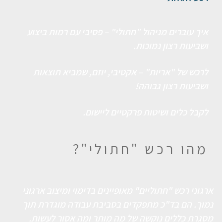
איך עוברים מניהול "חתולי" – פסיבי עם רמות ביצוע
ושביעות רצון נמוכות.
לרכש של "אריות" – אקטיבי, יוזם, שמביא תוצאות
ושביעות רצון גבוהה!
לקבל כלים ושיטות פרקטיים ליישום.
מהו רכש "חתולי"?
ארגוני רכש "חתוליים" מאופיינים בדימוי ומיצוב ארגוני
נמוך. הם בד"כ מתפקדים בסביבת עבודה מוגדרת תוך
מסגרת כללים נוקשה של מה מותר ומה אסור לעשות.