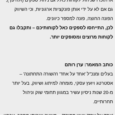
אז תזכרו שניהול לקוחות כולל גם ניהול ספקים (ולהיפך),
גם אם לא על ידי אותן פונקציות ארגוניות, וכי השיווק
הפונה החוצה, פונה למספר כיוונים.
לכן, התייחסו לספקים כאל לקוחותיכם – ותקבלו גם
לקוחות מרוצים ומסופקים יותר.
כותב המאמר: ערן רותם
בעלים ומנכ"ל 'אחד על אחד' ו'השורה התחתונה' –
אסטרטג ויועץ עסקי, מומחה למיתוג ושיווק, בעל יותר
מ-20 שנות ניסיון עשיר במגוון תחומי שוק וניהול
תחרותיים.