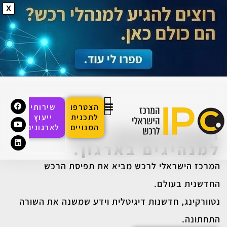
X
פתח סרגל
הצטרפו
שירותי
לתכנית
ייעוץ
המנויים
לארגונים
הופכים מנהלי רכש
למנהיגים בארגון.
המרכז הישראלי לרכש מביא את תפיסת הרכש
החדשנית בעולם.
נטוורקינג, חדשנות דיגיטלית וידע שמשנה את השורה
התחתונה.