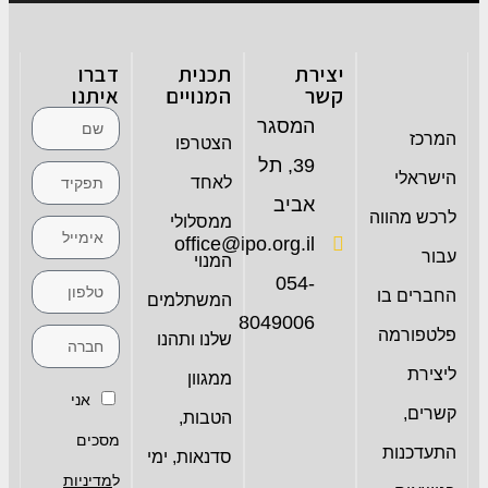
יצירת
תכנית
דברו
קשר
המנויים
איתנו
המסגר
המרכז
הצטרפו
39, תל
הישראלי
לאחד
אביב
לרכש מהווה
ממסלולי
office@ipo.org.il
עבור
המנוי
054-
החברים בו
המשתלמים
8049006
פלטפורמה
שלנו ותהנו
ליצירת
ממגוון
אני
קשרים,
הטבות,
מסכים
התעדכנות
סדנאות, ימי
ל
מדיניות