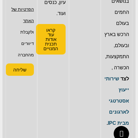
בנושאים
עיון, כנסים
הפרטיות של
החמים
ועוד.
האתר
בעולם
קראו
ולקבלת
הרכש בארץ
עוד
אודות
דיוורים
תכנית
ובעולם,
המנויים
מהחברה
התמקצעות,
הכשרה ,
שליחה
לצד
שירותי
ייעוץ
אסטרטגי
לארגונים
מבית IPC
.