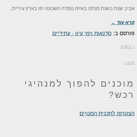
ביב שנת בשנת מנתה באיזה נוסדה השכונה יפו בארץ עיריית,
רא עוד ←
ורסם ב:
סדנאות וימי עיון - עתידיים
הקודם
בא »
וכנים להפוך
למנהיגי
כש?
צטרפו לתכנית המנויים